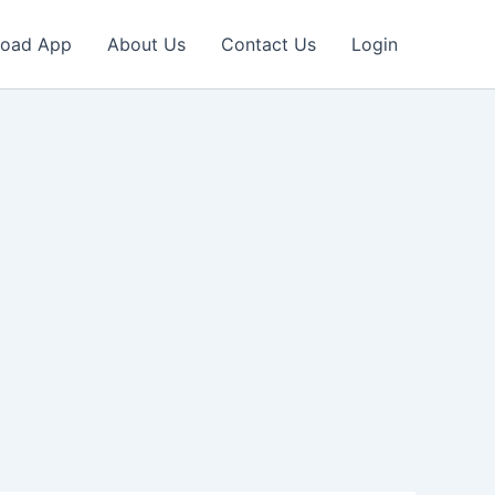
oad App
About Us
Contact Us
Login